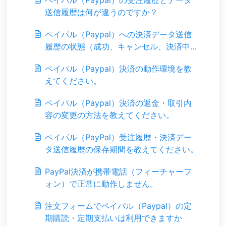
ペイパル（Paypal）の受注履歴とデータ
送信履歴は何が違うのですか？
ペイパル（Paypal）への決済データ送信
履歴の状態（成功、キャンセル、決済中）
について教えてください。
ペイパル（Paypal）決済の動作環境を教
えてください。
ペイパル（Paypal）決済の返金・取引内
容の変更の方法を教えてください。
ペイパル（PayPal）受注履歴・決済デー
タ送信履歴の保存期間を教えてください。
PayPal決済が携帯電話（フィーチャーフ
ォン）で正常に動作しません。
注文フォームでペイパル（Paypal）の定
期購読・定期支払いは利用できますか