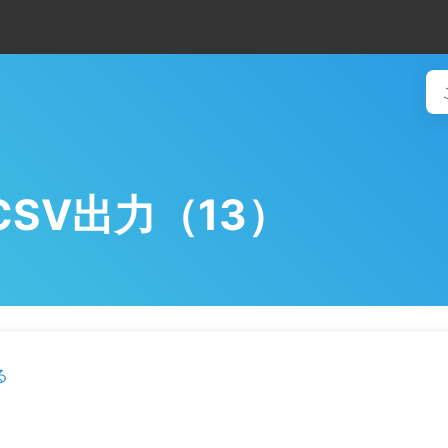
SV出力（13）
る