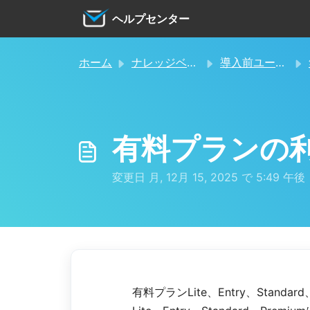
メインコンテンツに移動
ヘルプセンター
ホーム
ナレッジベース
導入前ユーザー向け
有料プランの
変更日 月, 12月 15, 2025 で 5:49 午後
有料プランLite、Entry、Stand